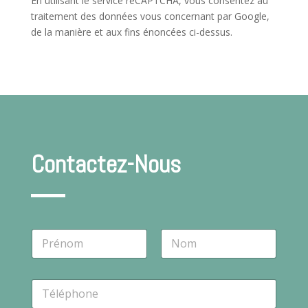
En utilisant le service reCAPTCHA, vous consentez au
traitement des données vous concernant par Google,
de la manière et aux fins énoncées ci-dessus.
Contactez-Nous
N
o
m
Prénom
Nom
*
T
é