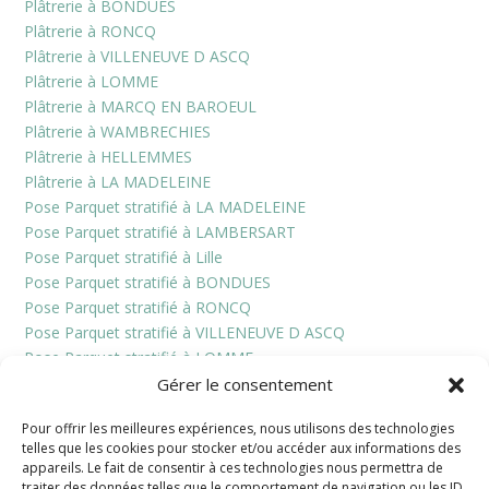
Plâtrerie à BONDUES
Plâtrerie à RONCQ
Plâtrerie à VILLENEUVE D ASCQ
Plâtrerie à LOMME
Plâtrerie à MARCQ EN BAROEUL
Plâtrerie à WAMBRECHIES
Plâtrerie à HELLEMMES
Plâtrerie à LA MADELEINE
Pose Parquet stratifié à LA MADELEINE
Pose Parquet stratifié à LAMBERSART
Pose Parquet stratifié à Lille
Pose Parquet stratifié à BONDUES
Pose Parquet stratifié à RONCQ
Pose Parquet stratifié à VILLENEUVE D ASCQ
Pose Parquet stratifié à LOMME
Pose Parquet stratifié à MARCQ EN BAROEUL
Gérer le consentement
Pose Parquet stratifié à WAMBRECHIES
Pour offrir les meilleures expériences, nous utilisons des technologies
Pose Parquet stratifié à HELLEMMES
telles que les cookies pour stocker et/ou accéder aux informations des
Pose Sol PVC Dalles ou Lames à LA MADELEINE
appareils. Le fait de consentir à ces technologies nous permettra de
Pose Sol PVC Dalles ou Lames à LAMBERSART
traiter des données telles que le comportement de navigation ou les ID