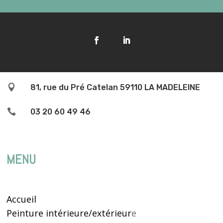

81, rue du Pré Catelan 59110 LA MADELEINE

03 20 60 49 46
MENU
Accueil
Peinture intérieure/extérieur
e