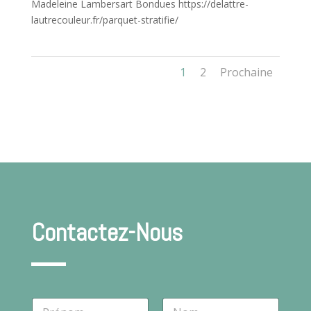
Madeleine Lambersart Bondues https://delattre-
lautrecouleur.fr/parquet-stratifie/
1
2
Prochaine
Contactez-Nous
N